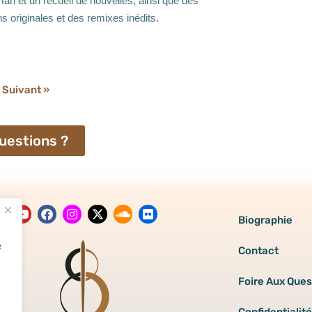
n et un recueil de nouvelles, ainsi que des
 originales et des remixes inédits.
Suivant »
uestions ?
Biographie
e
Contact
Foire Aux Ques