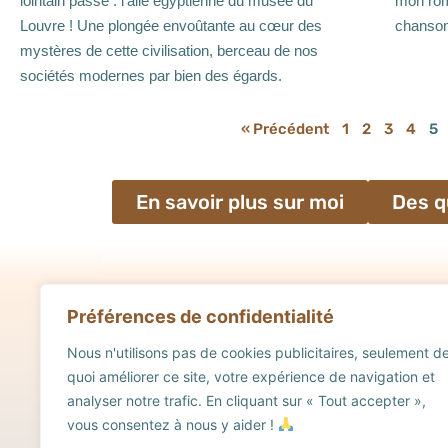
lointain passé : l’aile égyptienne du musée du
mon roma
Louvre ! Une plongée envoûtante au cœur des
chansons
mystères de cette civilisation, berceau de nos
sociétés modernes par bien des égards.
« Précédent
1
2
3
4
5
En savoir plus sur moi
Des q
Préférences de confidentialité
Accueil
Nous n'utilisons pas de cookies publicitaires, seulement d
Roman & nouvelles
quoi améliorer ce site, votre expérience de navigation et
analyser notre trafic. En cliquant sur « Tout accepter »,
Chansons
vous consentez à nous y aider !