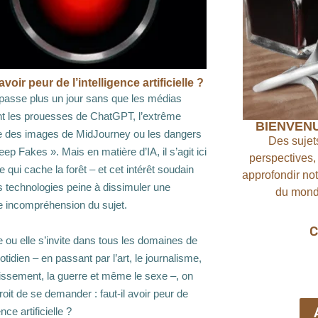
 avoir peur de l’intelligence artificielle ?
 passe plus un jour sans que les médias
t les prouesses de ChatGPT, l’extrême
BIENVENU
e des images de MidJourney ou les dangers
Des sujets
ep Fakes ». Mais en matière d’IA, il s’agit ici
perspectives,
re qui cache la forêt – et cet intérêt soudain
approfondir no
 technologies peine à dissimuler une
du monde
e incompréhension du sujet.
C
e ou elle s’invite dans tous les domaines de
otidien – en passant par l’art, le journalisme,
tissement, la guerre et même le sexe –, on
roit de se demander : faut-il avoir peur de
ence artificielle ?