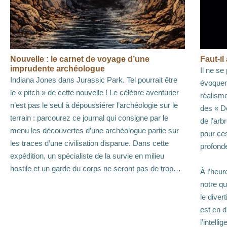
Nouvelle : le carnet de voyage d’une
Faut-il
imprudente archéologue
Il ne se
Indiana Jones dans Jurassic Park. Tel pourrait être
évoquen
le « pitch » de cette nouvelle ! Le célèbre aventurier
réalism
n’est pas le seul à dépoussiérer l’archéologie sur le
des « De
terrain : parcourez ce journal qui consigne par le
de l’arb
menu les découvertes d’une archéologue partie sur
pour ces
les traces d’une civilisation disparue. Dans cette
profond
expédition, un spécialiste de la survie en milieu
hostile et un garde du corps ne seront pas de trop…
À l’heur
notre qu
le diver
est en d
l’intellig